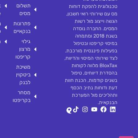
תשלום
k
טכנולוגית להפקת דוחות
מסים
e
מס עם שירותי רואי חשבון,
הגשה וייצוג מול רשות
פתרונות
נ
המסים. החברה נוסדה
בנקאיים
ס
בשנת 2018 ומתמחה
גילוי
מ
במיסוי קריפטו ובטיפול
מרצון
בפעילות פיננסית מורכבת.
קריפטו
לצד שירותי המיסוי והדיווח,
BloxTax מלווה לקוחות
משיכת
בהסדרת דיווחים, טיפול
ביטקוין
בשנים קודמות, הכנת חוות
לבנק
דעת ודוחות נתיב הכסף
מסחר
ותהליכים מול המערכת
בקריפטו
הבנקאית.