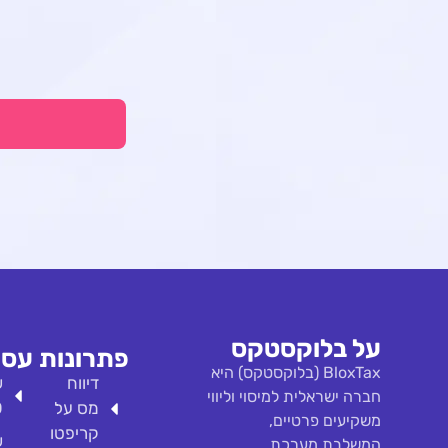
על בלוקסטקס
פתרונות
עסק
BloxTax (בלוקסטקס) היא
דיווח
ש
חברה ישראלית למיסוי וליווי
מס על
O
משקיעים פרטיים,
קריפטו
ש
המשלבת מערכת