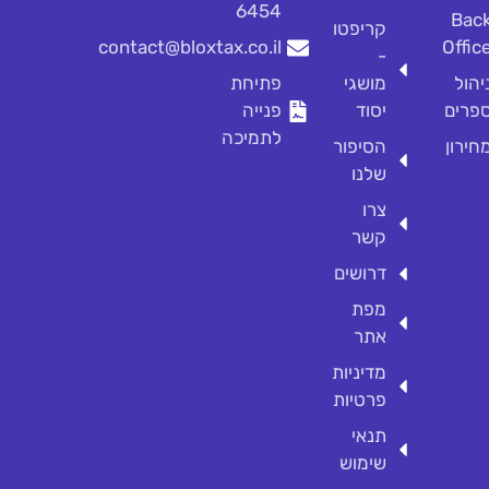
6454
Bac
קריפטו
contact@bloxtax.co.il
Offic
-
יהול
מושגי
פתיחת
פרים
יסוד
פנייה
לתמיכה
חירון
הסיפור
שלנו
צרו
קשר
דרושים
מפת
אתר
מדיניות
פרטיות
תנאי
שימוש