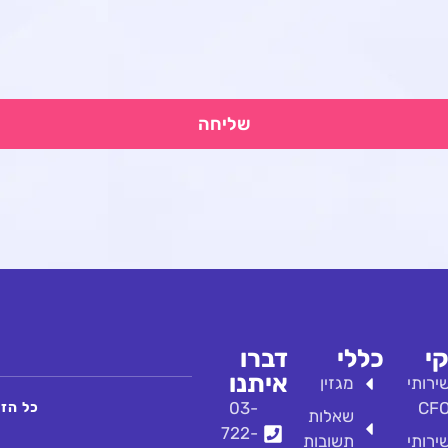
שליחה
י
כללי
דברו
איתנו
ירותי
מגזין
03-
CF
כל הזכו
שאלות
722-
ירותי
תשובות