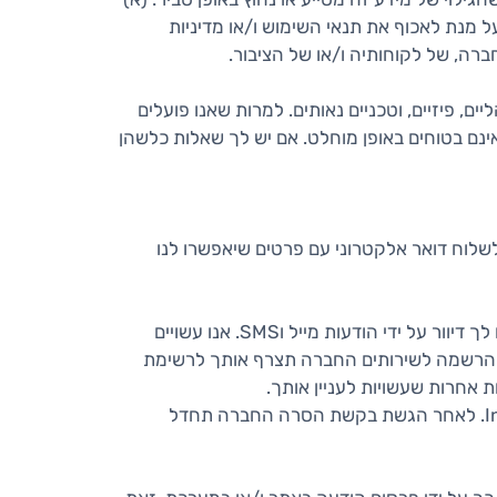
 מנת לאכוף את תנאי השימוש ו/או מדיניות
רה, של לקוחותיה ו/או של הציבור.
, פיזיים, וטכניים נאותים. למרות שאנו פועלים
ינם בטוחים באופן מוחלט. אם יש לך שאלות כלשהן
לשלוח דואר אלקטרוני עם פרטים שיאפשרו לנו
בהרשמתך לשירותי החברה אתה מסכים כי החברה עשויה ליצור עמך קשר בנוגע לשירותים וכן לשלוח לך דיוור על ידי הודעות מייל וSMS. אנו עשויים
עת ההרשמה לשירותים החברה תצרף אותך לרשימת
ת אחרות שעשויות לעניין אותך.
בכל עת תוכל לצאת מרשימת התפוצה והדיוור הישיר על ידי משלוח דוא"ל לכתובת Info@BloxTax.co.il. לאחר הגשת בקשת הסרה החברה תחדל