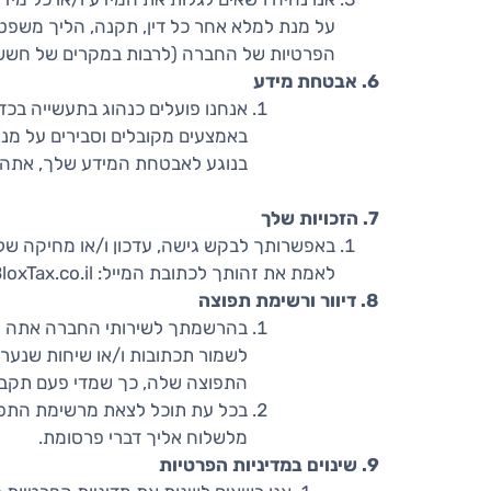
על מנת למלא אחר כל דין, תקנה, הליך משפטי
הפרטיות של החברה (לרבות במקרים של חשש לה
6. אבטחת מידע
אנחנו פועלים כנהוג בתעשייה בכדי
באמצעים מקובלים וסבירים על מנת
בנוגע לאבטחת המידע שלך, אתה מוזמן לפנות
7. הזכויות שלך
באפשרותך לבקש גישה, עדכון ו/או מחיקה של מ
לאמת את זהותך לכתובת המייל: Info@BloxTax.co.il
8. דיוור ורשימת תפוצה
לשמור תכתובות ו/או שיחות שנערכ
התפוצה שלה, כך שמדי פעם תקבל מא
מלשלוח אליך דברי פרסומת.
9. שינוים במדיניות הפרטיות