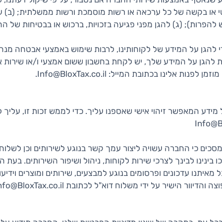
 או בקשה של כל ערכאה או רשות מוסמכת ורשות ממשלתית; (ב) על
פרות); (ג) להגן מפני פגיעה בזכויות, ברכוש או בבטיחות של החב
 להגן על המידע של לקוחותינו, לרבות שימוש באמצעי אבטחה מנהליים
 להגן על המידע שלך, יש לקחת בחשבון ששום אמצעי ו/או שירות א
 אלינו בכתובת המייל: Info@BloxTax.co.il.
ידע המאפשר זיהוי אישי שאספנו עליך. כדי לממש זכות זו, עליך 
ו בינינו לבינך לצרכי שירות לקוחות, ניהול ושיפור השירותים. ב
יתנו עדכונים ופרסומים בנוגע למבצעים, שירותים ומוצרים וידיעו