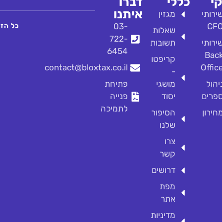
י
כללי
דברו
איתנו
ירותי
מגזין
03-
CF
כל הזכו
שאלות
722-
ירותי
תשובות
6454
Bac
קריפטו
contact@bloxtax.co.il
Offic
-
יהול
מושגי
פתיחת
פרים
יסוד
פנייה
לתמיכה
חירון
הסיפור
שלנו
צרו
קשר
דרושים
מפת
אתר
מדיניות