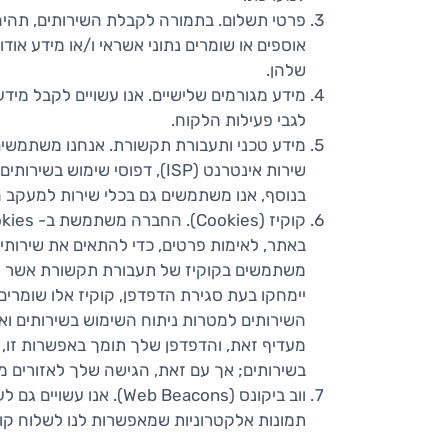
פרטי תשלום
אוספים או שומרים נתוני אשראי ו/או מידע או
שלהן.
מידע מגורמים שלישיים
. אנו עשויים לקבל מיד
לגבי פעילות הלקוח.
מידע טכני ותעבורת תקשורת
שירות אינטרנט (ISP), דפוסי
בנוסף, אנו משתמשים גם בכלי שירות למעקב הלקוח בקובצי י
קוקיז (Cookies)
.
החברה משתמשת ב- Cookies ("
באתר, לאימות פרטים, כדי להתאים את שירות
משתמשים בקוקיז של תעבורת תקשורת אשר הפע
יימחקו בעת סגירת הדפדפן, קוקיז אלו שומרים
השירותים למטרות ניתוח השימוש בשירותים ו
מעדיף זאת, והדפדפן שלך תומך באפשרות זו, 
בשירותים; אך עם זאת, הגישה שלך לאזורים מס
ווב ביקונס (Web Beacons)
. אנו עשויים גם לעשות שי
תמונות אלקטרוניות שמאפשרות לנו לשלוח קוק