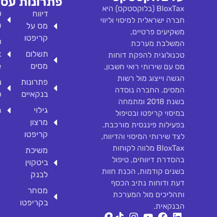
פתרונות
עסק
BloxTax (בלוקסטקס) היא
דיווח
ש
חברה ישראלית למיסוי וליווי
מס על
O
משקיעים פרטיים,
קריפטו
ש
המשלבת מערכת
תשלום
k
טכנולוגית להפקת דוחות
מסים
e
מס עם שירותי רואי חשבון,
הגשה וייצוג מול רשות
פתרונות
נ
המסים. החברה נוסדה
בנקאיים
ס
בשנת 2018 ומתמחה
גילוי
מ
במיסוי קריפטו ובטיפול
מרצון
בפעילות פיננסית מורכבת.
קריפטו
לצד שירותי המיסוי והדיווח,
BloxTax מלווה לקוחות
משיכת
בהסדרת דיווחים, טיפול
ביטקוין
בשנים קודמות, הכנת חוות
לבנק
דעת ודוחות נתיב הכסף
מסחר
ותהליכים מול המערכת
בקריפטו
הבנקאית.