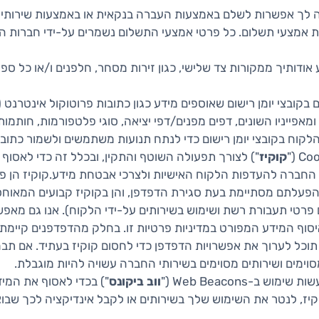
דות אמצעי תשלום. כל פרטי אמצעי התשלום נשמרים על-ידי חברות 
ע אודותיך ממקורות צד שלישי, כגון זירות מסחר, חלפנים ו/או כל ס
 שימוש בשירותים ומאפייניו השונים, דפים מפנים/דפי יציאה, סוגי פלטפורמות
ומן רישום כדי לנתח תנועות משתמשים ולשמור כתובות IP לצרכים סטטיסטיים אגרגטיבי
קוקיז
") לצורך תפעולה השוטף והתקין, ובכלל זה כדי לאסוף
י החברה להעדפות הלקוח האישיות ולצרכי אבטחת מידע.
קוקיז הן פ
לתם מסתיימת בעת סגירת הדפדפן, והן בקוקיז קבועים המאוחסנים
 פרטי תעבורת רשת ושימוש בשירותים על-ידי הלקוח). אנו גם מאפ
איסוף המידע המפורט במדיניות פרטיות זו. בחלק מהדפדפנים קיימ
תוכל לערוך את אפשרויות הדפדפן כדי לחסום קוקיז בעתיד. אם תבח
וימים ושירותים מסוימים בשירותי החברה עשויה להיות מוגבלת.
מוש ב-Web Beacons ("
ווב
ביקונס
יז, לנטר את השימוש שלך בשירותים או לקבל אינדיקציה לכך שבו