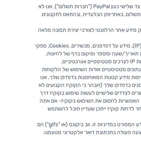
. בתמורה לקבלת השירותים, תהיה לך אפשרות לשלם באמצעות העברה בנקאית או באמצעות שירותי צד שלישי כגון PayPal ("חברות תשלום"). אנו לא
התשלום, באחריותן הבלעדית, ובהתאם לתקנונים
פק מידע אחר הרלוונטי לצורכי יצירת תמונה מלאה
. אנחנו משתמשים בקובצי יומן רישום שאוספים מידע כגון כתובות פרוטוקול אינטרנט (IP), מידע על דפדפנים, מכשירים, Cookies, ספקי
, חותמות תאריך/שעה ומספר ומיקום בדף של לחיצות.
ים.
 נתונים סטטיסטיים אודות השימוש של הלקוחות
יסות מידע קטנות המאוחסנות בדפדפן שלך. אנו
 בדפדפן שלך (ויובהר כי הקוקיז הקבועים לא
שרים לצדדים שלישיים לעשות שימוש בקוקיז דרך
ת האפשרות לחסום את השימוש בקוקיז- אם אתה
ר לדחות קוקיז ייתכן שעדיין תוכל להשתמש
") בכדי לאסוף את המידע המפורט במדיניות זו. ווב ביקונס (או "gifs") הם
צעה פעולה בתכתובת דואר אלקטרוני מטעמנו.