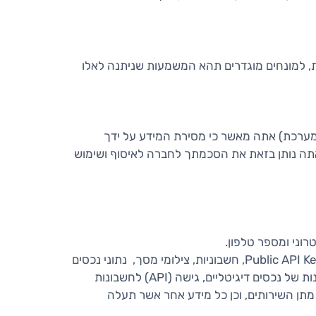
ת, למונחים מוגדרים תהא המשמעות שניתנה לאלו
במערכת) אתה מאשר כי מסירת המידע על ידך
 אתה נותן בזאת את הסכמתך לחברה לאיסוף ושימוש
רוני ומספר טלפון.
. על מנת לקבל את שירותי החברה, תתבקש לספק לנו נתונים אודותיך, לרבות שם מלא, ת.ז., Public API Key, חשבוניות, צילומי מסך, נתוני נכסים
דיגיטליים, כתובות ציבוריות של ארנקים דיגיטליים, נתוני תשלומים והעברות שונות של נכסים דיגיטליים, נתוני חשבונות של נכסים דיגיטליים, גישה (API) לחשבונות
 מתן השירותים, וכן כל מידע אחר אשר תעלה