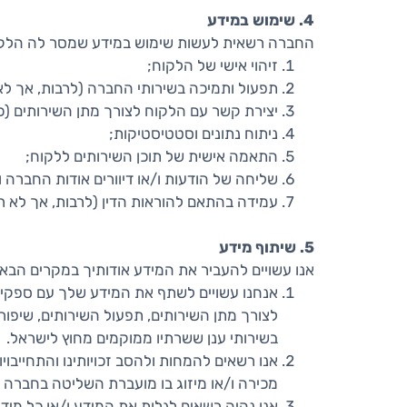
4. שימוש במידע
החברה רשאית לעשות שימוש במידע שמסר לה הלקוח 
זיהוי אישי של הלקוח;
תפעול ותמיכה בשירותי החברה (לרבות, אך לא 
יצירת קשר עם הלקוח לצורך מתן השירותים (ככ
ניתוח נתונים וסטטיסטיקות;
התאמה אישית של תוכן השירותים ללקוח;
שליחה של הודעות ו/או דיוורים אודות החברה ופעילותה (כמפ
עמידה בהתאם להוראות הדין (לרבות, אך לא רק
5. שיתוף מידע
אנו עשויים להעביר את המידע אודותיך במקרים הבאי
אנחנו עשויים לשתף את המידע שלך עם ספקי ש
לצורך מתן השירותים, תפעול השירותים, שיפור ו
בשירותי ענן ששרתיו ממוקמים מחוץ לישראל.
אנו רשאים להמחות ולהסב זכויותינו והתחייבוי
מכירה ו/או מיזוג בו מועברת השליטה בחברה ו
אנו נהיה רשאים לגלות את המידע ו/או כל מידע