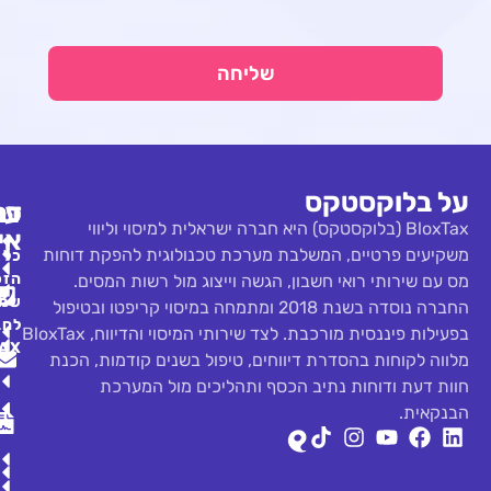
שליחה
כללי
דברו
עסקי
פתרונות
) היא חברה ישראלית למיסוי וליווי
איתנו
דיווח
מגזין
שירותי
ת מערכת טכנולוגית להפקת דוחות
כל
03-
CFO
מס על
שאלות
הזכויות
, הגשה וייצוג מול רשות המסים.
722-
קריפטו
שמורות
שירותי
תשובות
החברה נוסדה בשנת 2018 ומתמחה במיסוי קריפטו ובטיפול
6454
לחברת
Back
תשלום
בפעילות פיננסית מורכבת. לצד שירותי המיסוי והדיווח, BloxTax
קריפטו
BLOXTAX
מסים
Office
contact@bloxtax.co.il
ווחים, טיפול בשנים קודמות, הכנת
-
כסף ותהליכים מול המערכת
ניהול
מושגי
פתיחת
פתרונות
יסוד
פנייה
ספרים
בנקאיים
לתמיכה
גילוי
מחירון
הסיפור
שלנו
מרצון