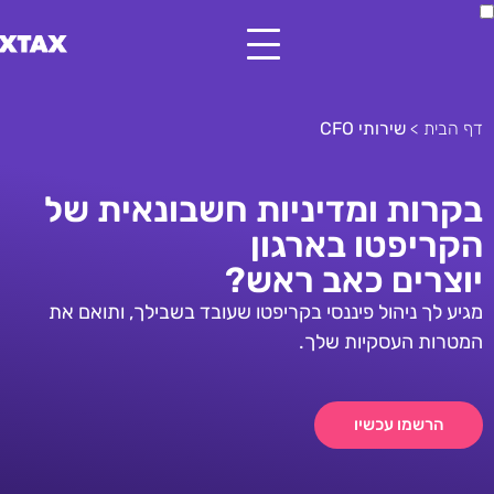
יות חשבונאית של
ון
ראש?
קריפטו שעובד בשבילך, ותואם את