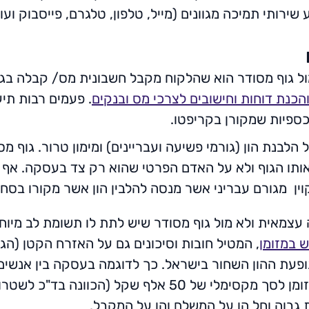
ע שירותי תמיכה מגוונים (מייל, טלפון, טלגרם, פייסבוק 
מול גוף מסודר הוא שהלקוח מקבל חשבונית מס/ קבלה בג
והכנת דוחות וחישובים לצרכי מס ובנקים
. פעמים רבות תי
ספיות שמקורן בקריפטו.
בנת הון (גורמי פשיעה ועבריינים) ומימון טרור. גוף מ
אותו הגוף ולא על האדם הפרטי שהוא רק צד בעסקה. אף 
ין מגורם עבריני אשר מנסה להלבין הון אשר מקורו בסח
 עצמאית ולא מול גוף מסודר שיש לתת לו תשומת לב מיו
 במזומן
, המטיל חובות וסיכונים גם על האזרח הקטן (הג
פעת ההון השחור בישראל. כך לדוגמה בעסקה בין אנשים
לגובה עסקה בה התמורה מועברת במזומן לסך מקסימלי של 
 גבוה וחל הן על המשלם והן על המקבל.