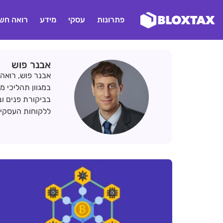
פתרונות
עסקי
מידע
רואה חשב
אבנר פוש
אבנר פוש, רואה
בביקורת פנים וב
ללקוחות העסקיים של BloxTax מעטפת מקצועית מדוי