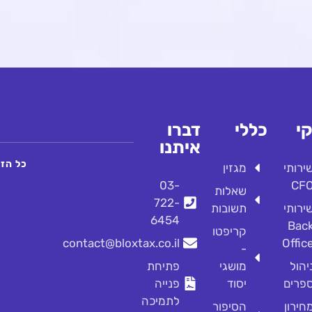
י
כללי
דברו
איתנו
כל הזכו
ירותי
מגזין
03-
CF
שאלות
722-
ירותי
תשובות
6454
Bac
קריפטו
contact@bloxtax.co.il
Offic
-
יהול
מושגי
פתיחת
פרים
יסוד
פנייה
לתמיכה
חירון
הסיפור