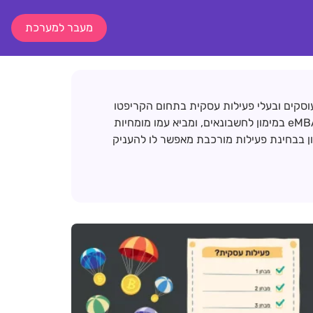
מעבר למערכת
וסקים ובעלי פעילות עסקית בתחום הקריפטו
במגוון תהליכי מיסוי, דיווח והתנהלות פיננסית. הוא בעל תארים בחשבונאות, כלכלה ו-eMBA במימון לחשבונאים, ומביא עמו מומחיות
ון בבחינת פעילות מורכבת מאפשר לו להעניק