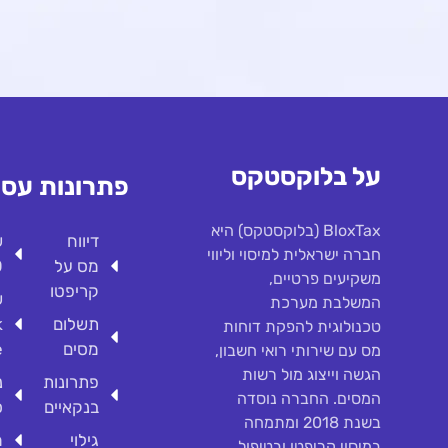
על בלוקסטקס
פתרונות
עסק
BloxTax (בלוקסטקס) היא
דיווח
ש
חברה ישראלית למיסוי וליווי
מס על
O
משקיעים פרטיים,
קריפטו
ש
המשלבת מערכת
תשלום
k
טכנולוגית להפקת דוחות
מסים
e
מס עם שירותי רואי חשבון,
הגשה וייצוג מול רשות
פתרונות
נ
המסים. החברה נוסדה
בנקאיים
ס
בשנת 2018 ומתמחה
גילוי
מ
במיסוי קריפטו ובטיפול