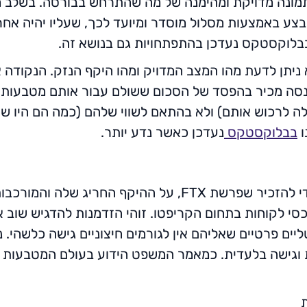
ונה מדויקת ומהימנה של מה שהתרחש בבורסה. בשלב מס
 תתבצע באמצעות מסלול מוסדר ומיועד לכך, שעליו יהיה אח
בלוקסטקס נעדכן בהתפתחויות גם בנושא זה.
 לא ניתן לדעת מהו המצב המדויק ומהו היקף הנזק. הנקודה
נסה מכיר בהפסד של הסכום ששולם עבור אותם מטבעות.
לרכוש אותם) ולא בהתאם לשווי שלהם (כמה הם היו שווים
ו
בבלוקסטקס
נעדכן כאשר נדע יותר.
אנו רוצים לנצל את ההתרחשות הנוכחית כדי להזכיר שפרשת TX
סי לקוחות בתחום הקריפטו. זוהי הזדמנות להדגיש שוב
ים פרטיים שאליהם אין לגורמים חיצוניים גישה כלשהי. נ
וגישה בלעדית. כמאמר המשפט הידוע בעולם המטבעות ה