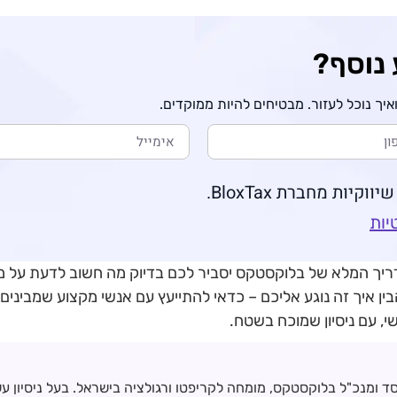
 נוסף?
יך נוכל לעזור. מבטיחים להיות ממוקדים.
יות מחברת BloxTax.
יות
יך המלא של בלוקסטקס יסביר לכם בדיוק מה חשוב לדעת על מיס
ן איך זה נוגע אליכם – כדאי להתייעץ עם אנשי מקצוע שמבינים
סד ומנכ"ל בלוקסטקס, מומחה לקריפטו ורגולציה בישראל. בעל ניסיון ע