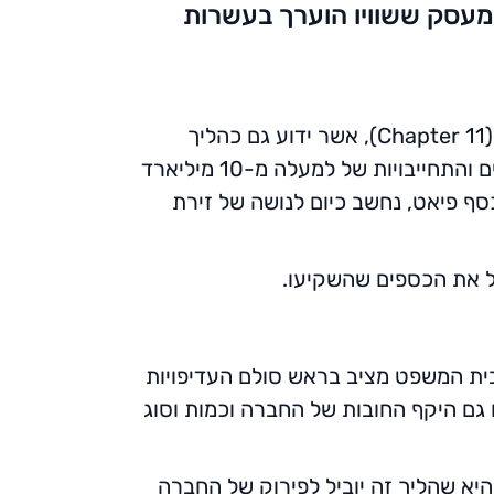
 הבורסה מעסק ששוויו הוערך בעשרות
במהלך סוף השבוע האחרון התפטר בנקמן פריד מתפקידו ו-FTX החלה בהליך הקפאה וארגון מחדש (Chapter 11), אשר ידוע גם כהליך
פשיטת רגל. מהמידע שהוגש לבית המשפט כחלק מההליך עולה כי ל-FTXיש למעלה ממאה אלף נושים והתחייבויות של למעלה מ-10 מיליארד
ף פיאט, נחשב כיום לנושה של זירת
ל את הכספים שהשקיעו.
ית המשפט מציב בראש סולם העדיפויות
 גם היקף החובות של החברה וכמות וסוג
יא שהליך זה יוביל לפירוק של החברה